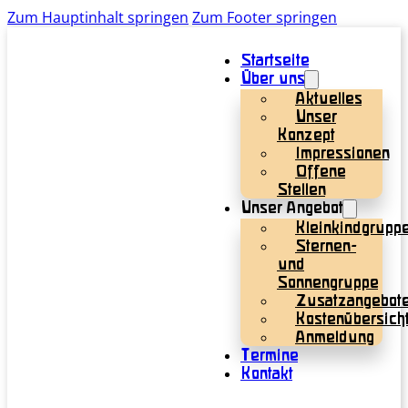
Zum Hauptinhalt springen
Zum Footer springen
Startseite
Über uns
Aktuelles
Unser
Konzept
Impressionen
Offene
Stellen
Unser Angebot
Kleinkindgrupp
Sternen-
und
Sonnengruppe
Zusatzangebot
Kostenübersich
Anmeldung
Termine
Kontakt