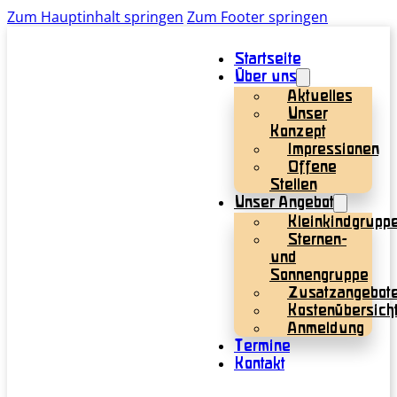
Zum Hauptinhalt springen
Zum Footer springen
Startseite
Über uns
Aktuelles
Unser
Konzept
Impressionen
Offene
Stellen
Unser Angebot
Kleinkindgrupp
Sternen-
und
Sonnengruppe
Zusatzangebot
Kostenübersich
Anmeldung
Termine
Kontakt